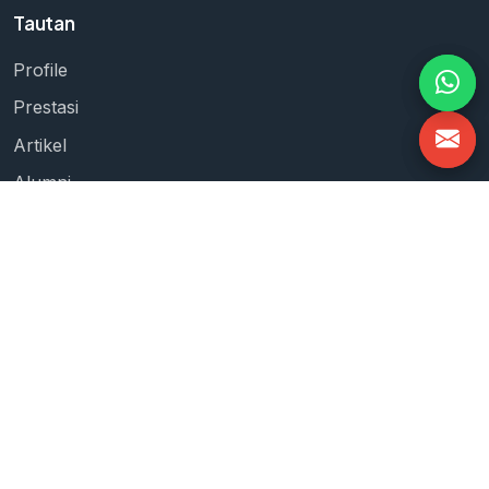
Tautan
Profile
Prestasi
Artikel
Alumni
Kontak
Kontak
Kampus I — Tamalanrea
Jl. Perintis Kemerdekaan KM.10, Tamalanrea Indah,
Makassar, Sulawesi Selatan 90245
Kampus II — Moncongloe
Desa Moncongloe Bulu, Kec. Moncongloe, Kab.
Maros