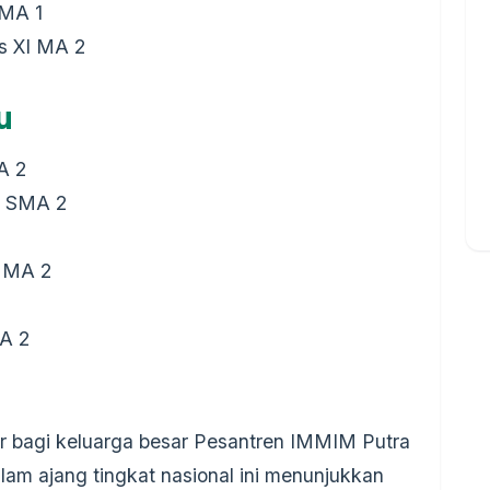
SMA 1
as XI MA 2
u
A 2
X SMA 2
I MA 2
MA 2
r bagi keluarga besar Pesantren IMMIM Putra
lam ajang tingkat nasional ini menunjukkan