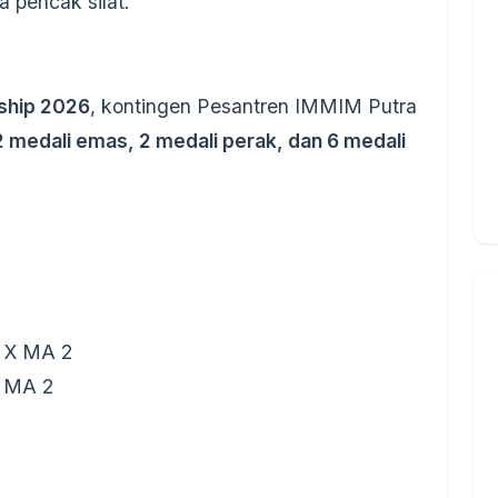
a pencak silat.
ship 2026
, kontingen Pesantren IMMIM Putra
2 medali emas, 2 medali perak, dan 6 medali
s X MA 2
I MA 2