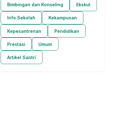
Bimbingan dan Konseling
Ekskul
Info Sekolah
Kekampusan
Kepesantrenan
Pendidikan
Prestasi
Umum
Artikel Santri