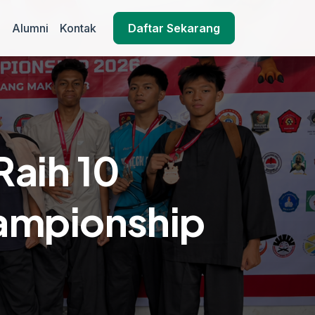
l
Alumni
Kontak
Daftar Sekarang
Raih 10
hampionship