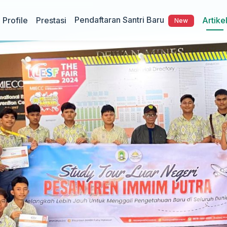
Pendaftaran Santri Baru
Profile
Prestasi
Artike
New