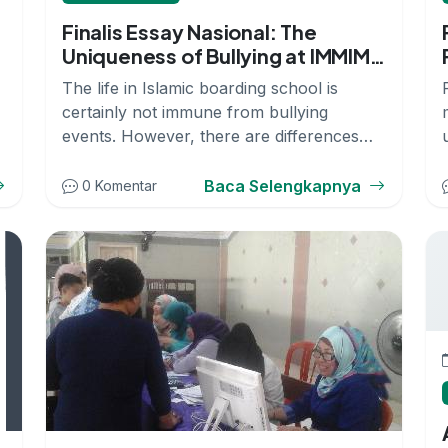
Finalis Essay Nasional: The
Uniqueness of Bullying at IMMIM
Boarding School
The life in Islamic boarding school is
certainly not immune from bullying
events. However, there are differences
between...
Baca Selengkapnya
0 Komentar