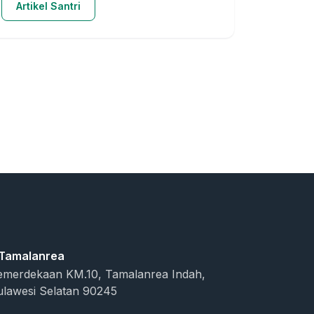
Artikel Santri
 Tamalanrea
 Kemerdekaan KM.10, Tamalanrea Indah,
ulawesi Selatan 90245