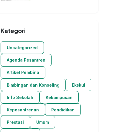
Kategori
Uncategorized
Agenda Pesantren
Artikel Pembina
Bimbingan dan Konseling
Ekskul
Info Sekolah
Kekampusan
Kepesantrenan
Pendidikan
Prestasi
Umum