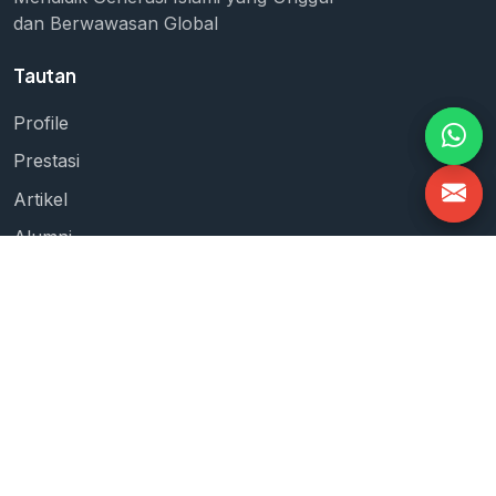
dan Berwawasan Global
Tautan
Profile
Prestasi
Artikel
Alumni
Kontak
Kontak
Kampus I — Tamalanrea
Jl. Perintis Kemerdekaan KM.10, Tamalanrea Indah,
Makassar, Sulawesi Selatan 90245
Kampus II — Moncongloe