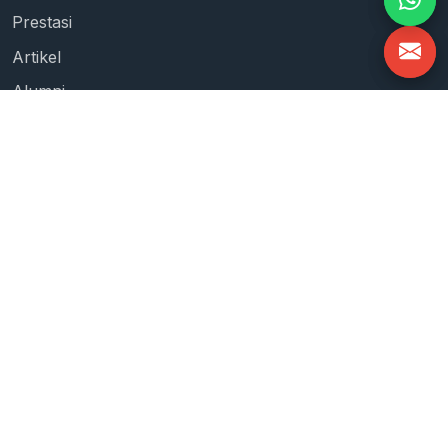
Prestasi
Artikel
Alumni
Kontak
Kontak
Kampus I — Tamalanrea
Jl. Perintis Kemerdekaan KM.10, Tamalanrea Indah,
Makassar, Sulawesi Selatan 90245
Kampus II — Moncongloe
Desa Moncongloe Bulu, Kec. Moncongloe, Kab.
Maros
CS Pesantren IMMIM
+62 822-3333-3043